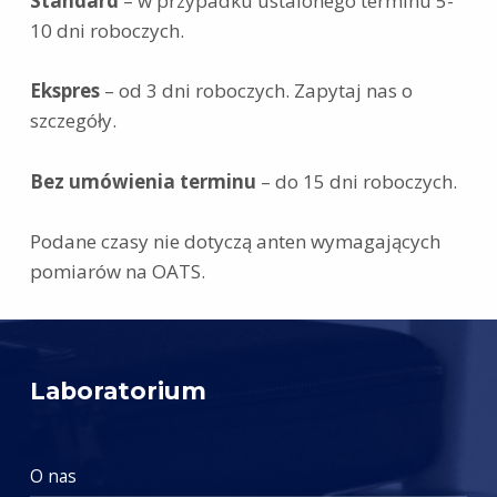
Standard
– w przypadku ustalonego terminu 5-
10 dni roboczych.
Ekspres
– od 3 dni roboczych. Zapytaj nas o
szczegóły.
Bez umówienia terminu
– do 15 dni roboczych.
Podane czasy nie dotyczą anten wymagających
pomiarów na OATS.
Skip back to main navigation
Laboratorium
O nas